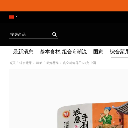
最新消息
基本食材, 组合 & 潮流
国家
综合蔬
首頁
综合蔬果
蔬菜
新鮮蔬菜
真空新鲜莲子 120克 中国