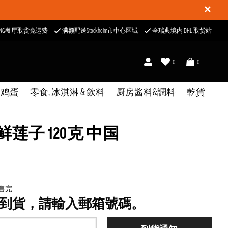
✕
ONG餐厅取货免运费
满额配送Stockholm市中心区域
全瑞典境内 DHL 取货站
0
0
& 鸡蛋
零食, 冰淇淋 & 飲料
厨房酱料&調料
乾貨
莲子 120克 中国
已售完
到貨，請輸入郵箱號碼。