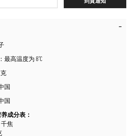
到貨通知
子
：最高温度为 8°C
 克
中国
中国
 克营养成分表：
0 千焦
克