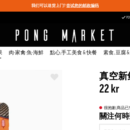
我们可以送货上门?
尝试您的邮政编码
P
果
肉-家禽-魚-海鮮
點心,手工美食 & 快餐
素食, 豆腐 
真空新鲜
22 kr
很抱歉,商品
關注何時