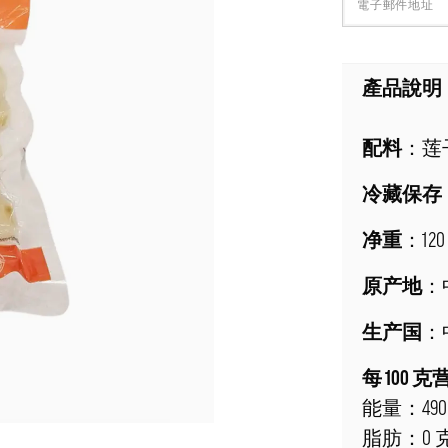
產品說明
配料
：莲
冷藏保存
净重
：120
原产地
：
生产国
：
每 100
能量：49
脂肪：0 