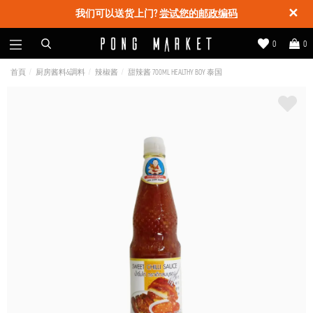
✕
我们可以送货上门?
尝试您的邮政编码
0
0
首頁
厨房酱料&調料
辣椒酱
甜辣酱 700ML HEALTHY BOY 泰国