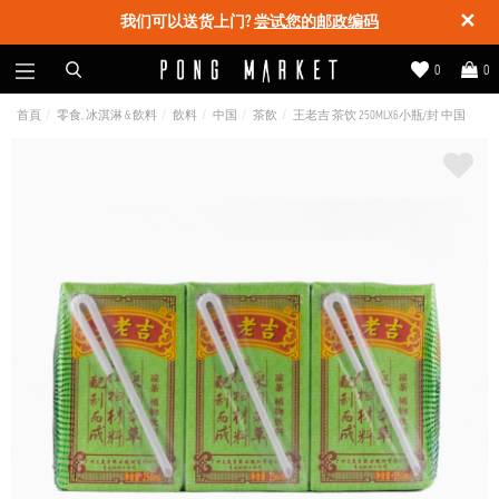
✕
我们可以送货上门?
尝试您的邮政编码
0
0
首頁
零食, 冰淇淋 & 飲料
飲料
中国
茶飲
王老吉 茶饮 250MLX6小瓶/封 中国