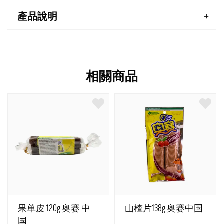
產品說明
相關商品
果单皮 120g 奥赛 中
山楂片138g 奥赛中国
国