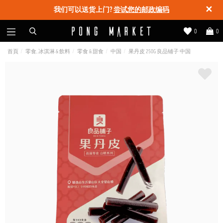
✕
我们可以送货上门?
尝试您的邮政编码
0
0
首頁
零食, 冰淇淋 & 飲料
零食 & 甜食
中国
果丹皮 250G 良品铺子 中国