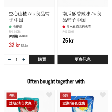
空心山楂 270g 良品铺
南瓜酥 香辣味 75g 良
子 中国
品铺子 中国
有現貨
很抱歉,商品已售完
PMS-S0088
PMS-S0094
保质期:
26-08-01
26 kr
32 kr
58 kr
−
+
購買
更多訊息
Often bought together with
-70%
-50%
过期/清仓优惠
过期/清仓优惠