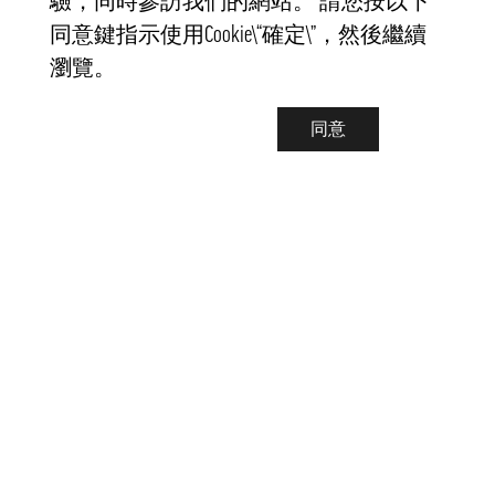
驗，同時參訪我們的網站。 請您按以下
同意鍵指示使用Cookie\“確定\”，然後繼續
瀏覽。
同意
聯繫我們
info@pongmarket.se
Svarvarvägen 12
132 38 Saltsjö-Boo
Pong Market AB
Org.nr 559008-7481