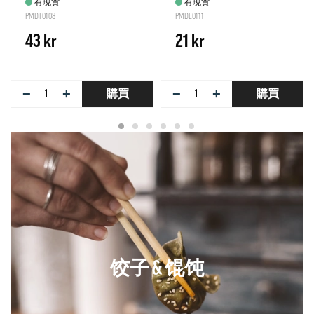
有現貨
有現貨
PMDT0108
PMDL0111
43 kr
21 kr
−
+
−
+
購買
購買
饺子 & 馄饨