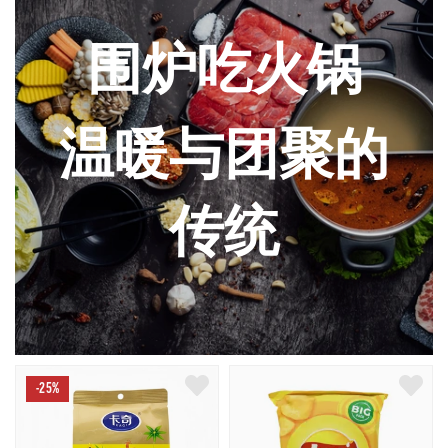
围炉吃火锅
温暖与团聚的
传统
-25%