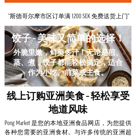
"斯德哥尔摩市区订单满 1200 SEK 免费送货上门"
饺子 – 美味又简单的选择！
外脆里嫩，鲜美多汁！无论是煎、
蒸、煮，饺子都能轻松搞定，适合
作为小吃、前菜或主食。
线上订购亚洲美食 – 轻松享受
地道风味
Pong Market 是您的本地亚洲食品网店，为您提供
各种您需要的亚洲食材。与许多传统的亚洲超