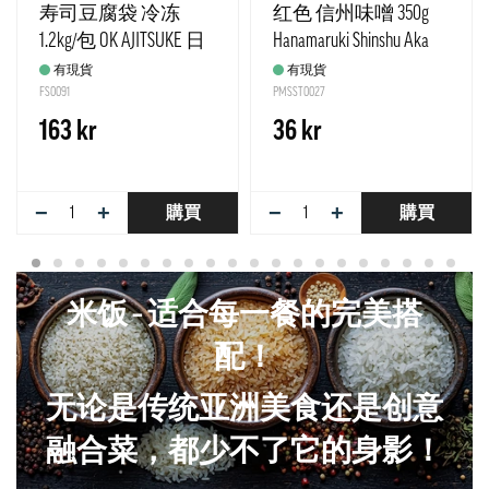
寿司豆腐袋 冷冻
红色 信州味噌 350g
1.2kg/包 OK AJITSUKE 日
Hanamaruki Shinshu Aka
本
有現貨
有現貨
FS0091
PMSST0027
163 kr
36 kr
−
+
−
+
購買
購買
米饭 – 适合每一餐的完美搭
配！
无论是传统亚洲美食还是创意
融合菜，都少不了它的身影！