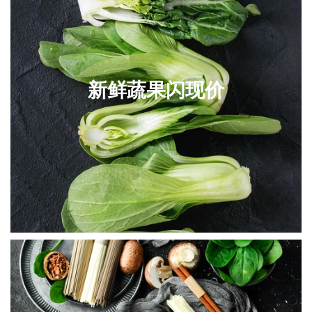
新鲜蔬果闪现价