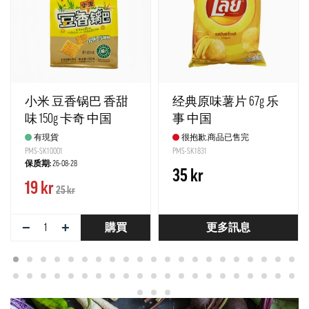
小米 豆香锅巴 香甜
经典原味薯片 67g 乐
味 150g 卡奇 中国
事 中国
有現貨
很抱歉,商品已售完
PMS-SK10001
PMS-SK1831
保质期:
26-08-28
35 kr
19 kr
25 kr
−
+
購買
更多訊息