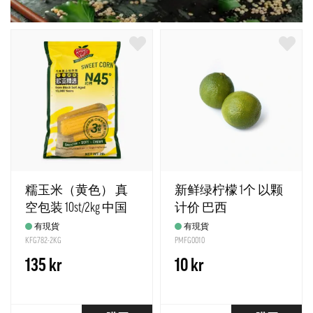
糯玉米（黄色） 真
新鲜绿柠檬 1个 以颗
空包装 10st/2kg 中国
计价 巴西
有現貨
有現貨
KFG782-2KG
PMFG0010
135 kr
10 kr