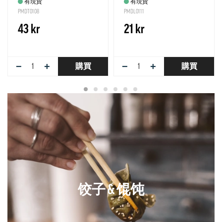
有現貨
有現貨
PMDT0108
PMDL0111
43 kr
21 kr
−
+
−
+
購買
購買
饺子 & 馄饨