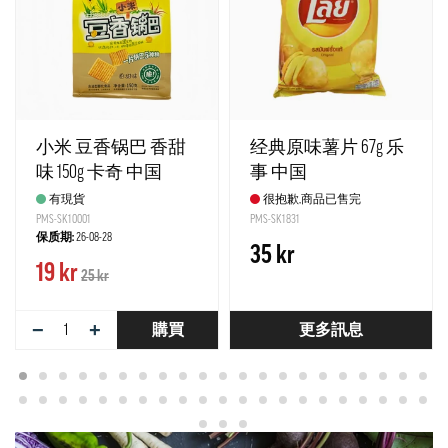
小米 豆香锅巴 香甜
经典原味薯片 67g 乐
味 150g 卡奇 中国
事 中国
有現貨
很抱歉,商品已售完
PMS-SK10001
PMS-SK1831
保质期:
26-08-28
35 kr
19 kr
25 kr
−
+
購買
更多訊息