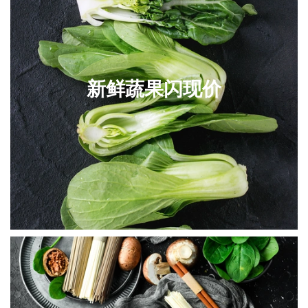
新鲜蔬果闪现价