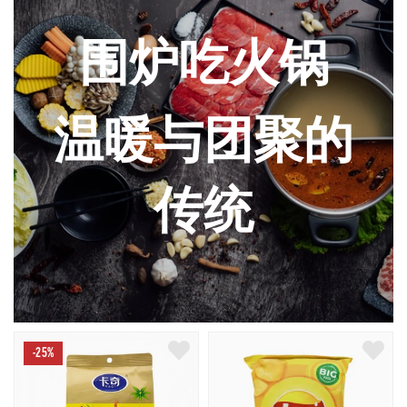
围炉吃火锅
温暖与团聚的
传统
-25%