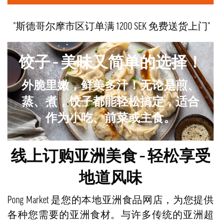
"斯德哥尔摩市区订单满 1200 SEK 免费送货上门"
饺子 – 美味又简单的选择！
外脆里嫩，鲜美多汁！无论是煎、
蒸、煮，饺子都能轻松搞定，适合
作为小吃、前菜或主食。
线上订购亚洲美食 – 轻松享受
地道风味
Pong Market 是您的本地亚洲食品网店，为您提供
各种您需要的亚洲食材。与许多传统的亚洲超