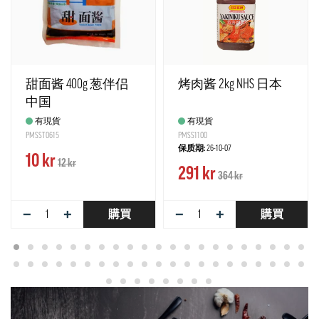
甜面酱 400g 葱伴侣
烤肉酱 2kg NHS 日本
中国
有現貨
有現貨
PMSST0615
PMSS1100
保质期:
26-10-07
10 kr
12 kr
291 kr
364 kr
−
+
−
+
購買
購買