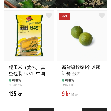
-12%
糯玉米（黄色） 真
新鲜绿柠檬 1个 以颗
空包装 10st/2kg 中国
计价 巴西
有現貨
有現貨
KFG782-2KG
PMFG0010
135 kr
9 kr
10 kr