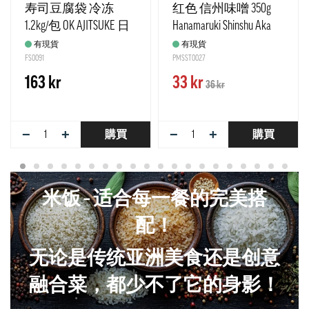
寿司豆腐袋 冷冻
红色 信州味噌 350g
1.2kg/包 OK AJITSUKE 日
Hanamaruki Shinshu Aka
本
有現貨
有現貨
FS0091
PMSST0027
163 kr
33 kr
36 kr
−
+
−
+
購買
購買
米饭 – 适合每一餐的完美搭
配！
无论是传统亚洲美食还是创意
融合菜，都少不了它的身影！