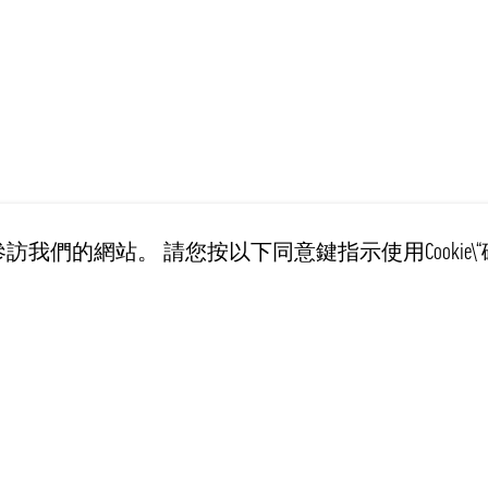
訪我們的網站。 請您按以下同意鍵指示使用Cookie\“
客戶服務
訊息
Recept
运输条例
個資管理規範
常见问题解答