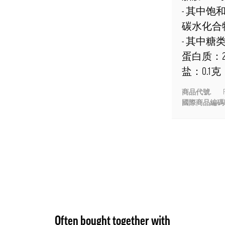
- 其中饱
碳水化合物
- 其中糖类
蛋白质：2
盐：0.1克
商品代號.
P
國際商品編碼E
Often bought together with