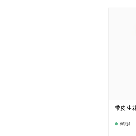
带皮 生花生仁
有現貨