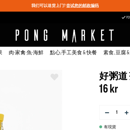
我们可以送货上门?
尝试您的邮政编码
P
果
肉-家禽-魚-海鮮
點心,手工美食 & 快餐
素食, 豆腐 
好粥道 
16 kr
−
+
有現貨