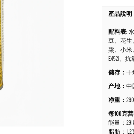
產品說明
配料表:
水
豆、花生
粱、小米
E452i、
储存：
干
产地：
中
净重：
28
每100克
能量：291kJ/
脂肪：1.2