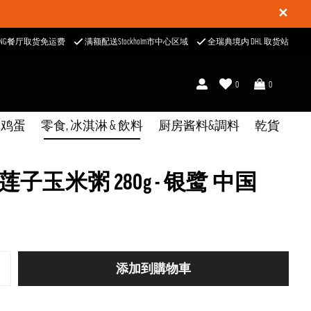
✕
ONG餐厅取货免运费
满额配送Stockholm市中心区域
全瑞典境内 DHL 取货站
0
0
& 鸡蛋
零食, 冰淇淋 & 飲料
厨房酱料&調料
乾貨
莲子玉米粥 280g - 银鹭 中国
添加到購物車