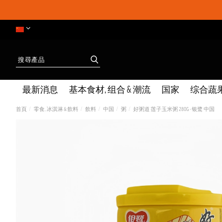
最新消息
基本食材, 组合 & 潮流
国家
综合蔬
首頁
零食, 冰淇淋 & 飲料
飲料
中国
粥
好粥道 莲子玉米粥 280G - 银鹭 中国