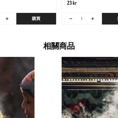
23 kr
+
−
+
購買
相關商品