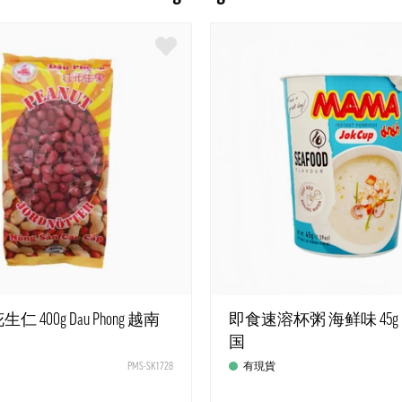
 400g Dau Phong 越南
即食速溶杯粥 海鲜味 45g M
国
PMS-SK1728
有現貨