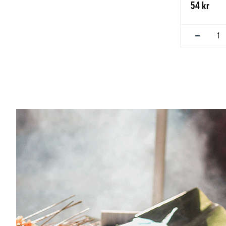
54 kr
−