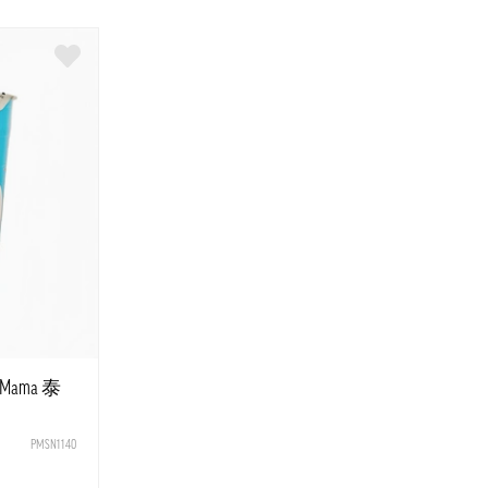
ama 泰
PMSN1140