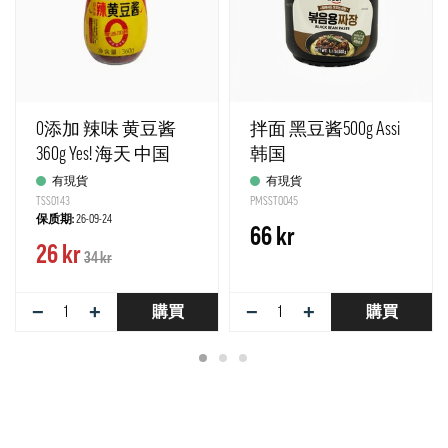
0添加 辣味 黄豆酱
拌面 黑豆酱500g Assi
360g Yes! 海天 中国
韩国
有現貨
有現貨
TSS0143
PMSST0045
保质期:
26-09-24
66 kr
26 kr
34 kr
−
+
−
+
購買
購買