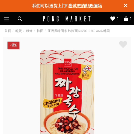
✕
我们可以送货上门?
尝试您的邮政编码
0
0
首頁
乾貨
麵條
拉面
亚洲风味面条 炸酱面 KUKSOO 1.36KG WANG 韩国
-14%