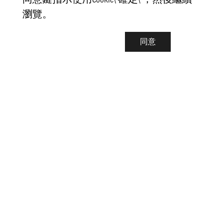
瀏覽。
同意
聯繫我們
info@pongmarket.se
Svarvarvägen 12
132 38 Saltsjö-Boo
Pong Market AB
Org.nr 559008-7481