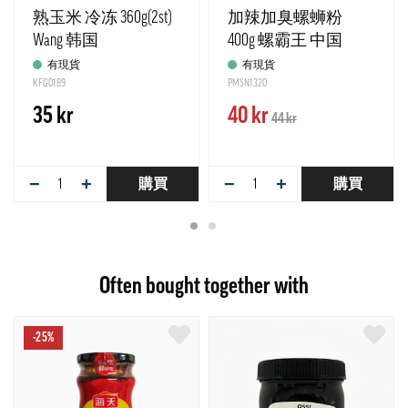
熟玉米 冷冻 360g(2st)
加辣加臭螺蛳粉
Wang 韩国
400g 螺霸王 中国
有現貨
有現貨
KFG0189
PMSN1320
35 kr
40 kr
44 kr
−
+
−
+
購買
購買
Often bought together with
-25%