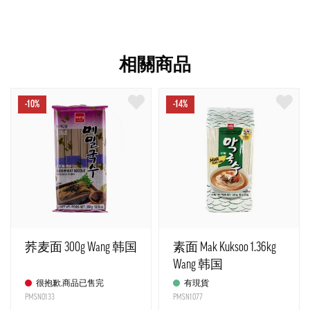
相關商品
-10%
-14%
荞麦面 300g Wang 韩国
素面 Mak Kuksoo 1.36kg
Wang 韩国
很抱歉,商品已售完
有現貨
PMSN0133
PMSN1077