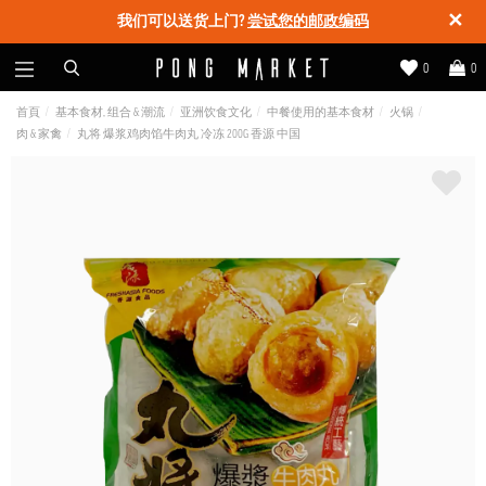
✕
我们可以送货上门?
尝试您的邮政编码
0
0
首頁
基本食材, 组合 & 潮流
亚洲饮食文化
中餐使用的基本食材
火锅
肉 & 家禽
丸将 爆浆鸡肉馅牛肉丸 冷冻 200G 香源 中国