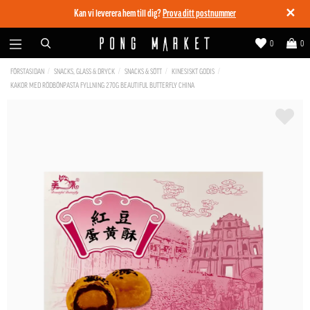
✕
Kan vi leverera hem till dig?
Prova ditt postnummer
0
0
FÖRSTASIDAN
SNACKS, GLASS & DRYCK
SNACKS & SÖTT
KINESISKT GODIS
KAKOR MED RÖDBÖNPASTA FYLLNING 270G BEAUTIFUL BUTTERFLY CHINA