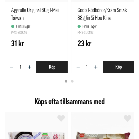
Äggrulle Original 60g I-Mei
Godis Rödbönor/Kräm Smak
Taiwan
88g Jin Si Hou Kina
Finns i lager
Finns i lager
PMS-SK0016
PMS-SG0192
31 kr
23 kr
−
+
−
+
Köp
Köp
Köps ofta tillsammans med