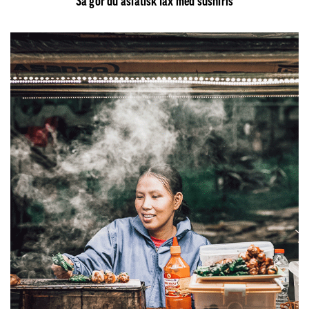
Så gör du asiatisk lax med sushiris