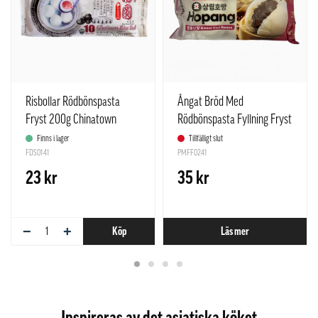
Risbollar Rödbönspasta
Ångat Bröd Med
Fryst 200g Chinatown
Rödbönspasta Fyllning Fryst
Singapore
255g Samlip Korea
Finns i lager
Tillfälligt slut
FDS0141
PMFF0241
23 kr
35 kr
−
+
Köp
Läs mer
Inspireras av det asiatiska köket