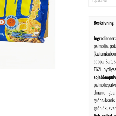
Beskrivning
Ingredienser:
palmolja, pot
(kaliumkabona
soppa: Salt, 
E621, hydlyse
sojabönopul
palmoljepulve
dinariumguany
grönsaksmis: 
grönlök, svam