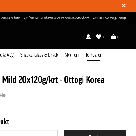
✕
 leverans till butik
Över 1200:- Fri hemleverans inom tullarna Stockholm
DHL Frakt övriga Sverige
0
0
fu & Ägg
Snacks, Glass & Dryck
Skafferi
Torrvaror
 Mild 20x120g/krt - Ottogi Korea
1 kr
dukt