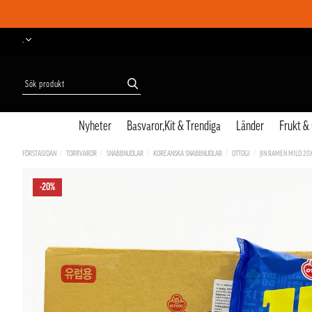
-
Nyheter
Basvaror,Kit & Trendiga
Länder
Frukt &
FÖRSTASIDAN
TORRVAROR
SNABBNUDLAR
KOREANSKA SNABBNUDLAR
OTTOGI
JIN RAMEN MILD 20
-20%