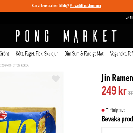
Kan vi leverera hem till dig?
Prova ditt postnummer
Fri
 Grönt
Kött, Fågel, Fisk, Skaldjur
Dim Sum & Färdigt Mat
Veganskt, To
X120G/KRT - OTTOGI KOREA
Jin Ramen
249 kr
31
Tillfälligt slut
Bevaka pro