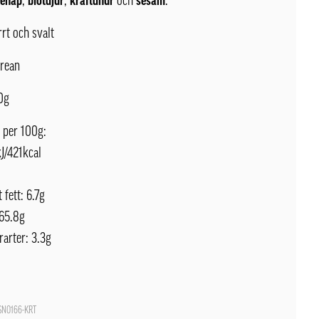
senap
,
blötdjur
,
kräftdhur
och
sesam
.
rrt och svalt
rean
20g
 per 100g:
J/421kcal
 fett: 6.7g
 65.8g
rarter: 3.3g
N0166-KRT