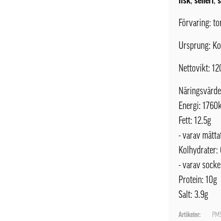
fisk
,
selleri
,
Förvaring: to
Ursprung: Ko
Nettovikt: 1
Näringsvärde
Energi: 1760k
Fett: 12.5g
- varav mättat
Kolhydrater:
- varav socke
Protein: 10g
Salt: 3.9g
Artikelnr:
PMS