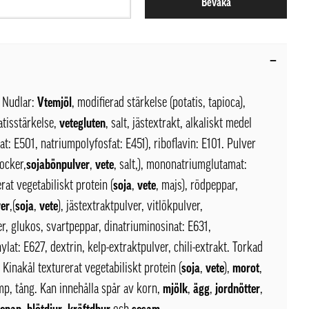
Bevaka
Nudlar:
Vtemjöl
, modifierad stärkelse (potatis, tapioca),
atisstärkelse,
vetegluten
, salt, jästextrakt, alkaliskt medel
t: E501, natriumpolyfosfat: E451), riboflavin: E101. Pulver
socker,
sojabönpulver
,
vete
, salt,), mononatriumglutamat:
rat vegetabiliskt protein (
soja
,
vete
, majs), rödpeppar,
ver
,(
soja
,
vete
), jästextraktpulver, vitlökpulver,
r, glukos, svartpeppar, dinatriuminosinat: E631,
lat: E627, dextrin, kelp-extraktpulver, chili-extrakt. Torkad
Kinakål texturerat vegetabiliskt protein (
soja
,
vete
),
morot
,
p, tång. Kan innehålla spår av korn,
mjölk
,
ägg
,
jordnötter
,