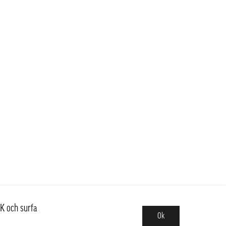
K och surfa
Ok