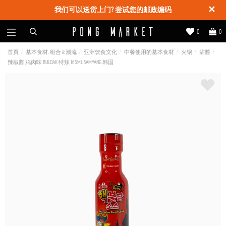
✕
我们可以送货上门?
尝试您的邮政编码
0
0
首頁
基本食材, 组合 & 潮流
亚洲饮食文化
中餐使用的基本食材
火锅
沾醬
辣椒酱 鸡肉味 BULDAK 特辣 165ML SAMYANG 韩国