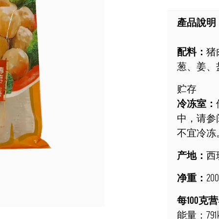
產品說明
配料：
猪
葱、姜、盐
贮存
冷冻室：
中，请参
不宜冷冻。 
产地：
西
净重：
20
每100克
能量：791kJ/