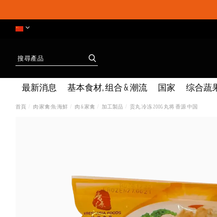
最新消息
基本食材, 组合 & 潮流
国家
综合蔬
首頁
肉-家禽-魚-海鮮
肉 & 家禽
加工製品
贡丸 冷冻 200G 丸将 香源 中国