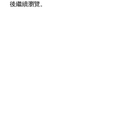
後繼續瀏覽。
聯繫我們
info@pongmarket.se
Svarvarvägen 12
132 38 Saltsjö-Boo
Pong Market AB
Org.nr 559008-7481