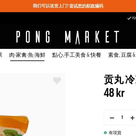
我们可以送货上门?
尝试您的邮政编码
P
果
肉-家禽-魚-海鮮
點心,手工美食 & 快餐
素食, 豆腐 
贡丸 冷
48 kr
−
+
有現貨