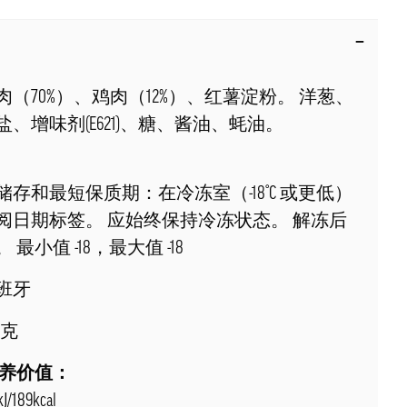
肉（70%）、鸡肉（12%）、红薯淀粉。 洋葱、
、增味剂(E621)、糖、酱油、蚝油。
储存和最短保质期：在冷冻室（-18°C 或更低）
阅日期标签。 应始终保持冷冻状态。 解冻后
最小值 -18，最大值 -18
班牙
0克
营养价值：
189kcal