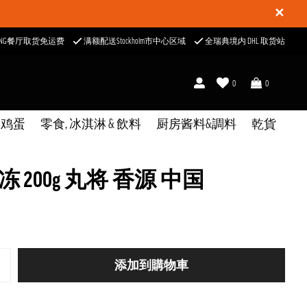
✕
ONG餐厅取货免运费
满额配送Stockholm市中心区域
全瑞典境内 DHL 取货站
0
0
& 鸡蛋
零食, 冰淇淋 & 飲料
厨房酱料&調料
乾貨
冻 200g 丸将 香源 中国
添加到購物車