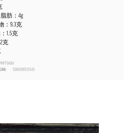
克
和脂肪：4g
：9.3克
：1.5克
2克
克
PMFF0484
AN:
5060198531545