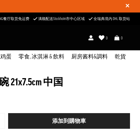
✕
ONG餐厅取货免运费
满额配送Stockholm市中心区域
全瑞典境内 DHL 取货站
0
0
& 鸡蛋
零食, 冰淇淋 & 飲料
厨房酱料&調料
乾貨
 21x7.5cm 中国
添加到購物車