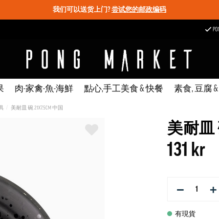
我们可以送货上门?
尝试您的邮政编码
P
果
肉-家禽-魚-海鮮
點心,手工美食 & 快餐
素食, 豆腐 
具
美耐皿 碗 21X7.5CM 中国
美耐皿 碗
131 kr
−
+
有現貨