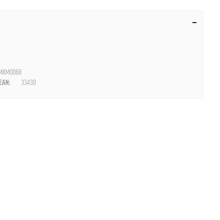
MKM0068
AN:
33430