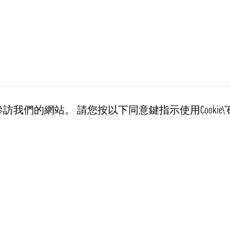
訪我們的網站。 請您按以下同意鍵指示使用Cookie\“
客戶服務
訊息
Recept
运输条例
個資管理規範
常见问题解答