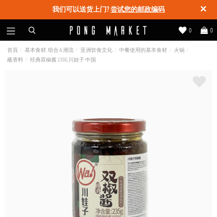
✕
我们可以送货上门?
尝试您的邮政编码
0
0
首頁
基本食材, 组合 & 潮流
亚洲饮食文化
中餐使用的基本食材
火锅
蘸香料
经典双椒酱 230G 川娃子 中国