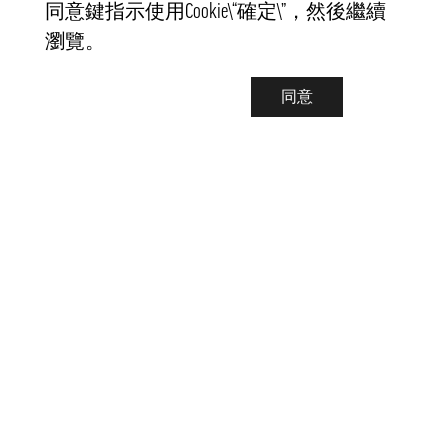
同意鍵指示使用Cookie\“確定\”，然後繼續
瀏覽。
同意
聯繫我們
info@pongmarket.se
Svarvarvägen 12
132 38 Saltsjö-Boo
Pong Market AB
Org.nr 559008-7481