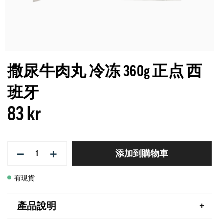
撒尿牛肉丸 冷冻 360g 正点 西
班牙
83 kr
−
+
添加到購物車
有現貨
產品說明