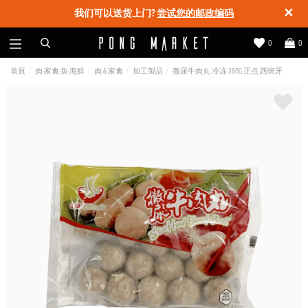
✕
我们可以送货上门?
尝试您的邮政编码
0
0
首頁
肉-家禽-魚-海鮮
肉 & 家禽
加工製品
撒尿牛肉丸 冷冻 360G 正点 西班牙