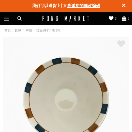
✕
我们可以送货上门?
尝试您的邮政编码
0
0
首頁
国家
中国
拉面碗 8寸 MU QIU