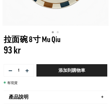
拉面碗 8寸 Mu Qiu
93 kr
−
+
添加到購物車
有現貨
產品說明