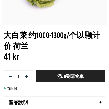
大白菜 约1000-1300g/个以颗计
价 荷兰
41 kr
−
+
添加到購物車
有現貨
產品說明