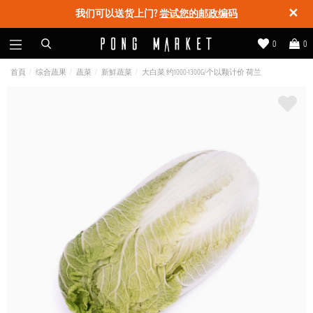
✕
我们可以送货上门?
尝试您的邮政编码
0
0
首頁
综合蔬果
蔬菜
新鮮蔬菜
大白菜 约1000-1300G/个以颗计价 荷兰