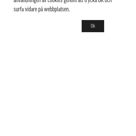
användningen av cookies genom att trycka OK och
surfa vidare på webbplatsen.
Ok
Kontakt
info@pongmarket.se
Svarvarvägen 12
132 38 Saltsjö-Boo
Pong Market AB
Org.nr 559008-7481