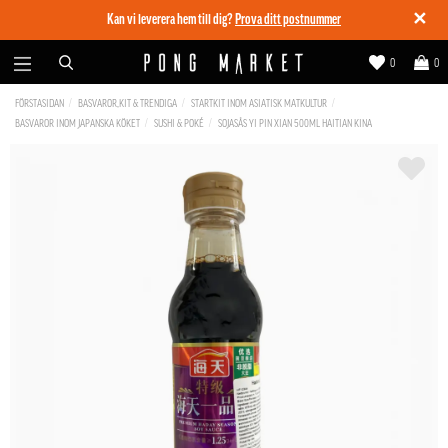
✕
Kan vi leverera hem till dig?
Prova ditt postnummer
0
0
FÖRSTASIDAN
BASVAROR,KIT & TRENDIGA
STARTKIT INOM ASIATISK MATKULTUR
BASVAROR INOM JAPANSKA KÖKET
SUSHI & POKÉ
SOJASÅS YI PIN XIAN 500ML HAITIAN KINA