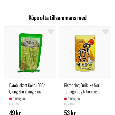
Köps ofta tillsammans med
Bambuskott Kokta 500g
Ristopping Furikake Nori
Qiong Zhu Yuang Kina
Tamago 60g Nihonkaisui
Japan
Tillfälligt slut
Tillfälligt slut
KFG0896
PMSS1866
49 kr
53 kr