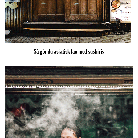
Så gör du asiatisk lax med sushiris