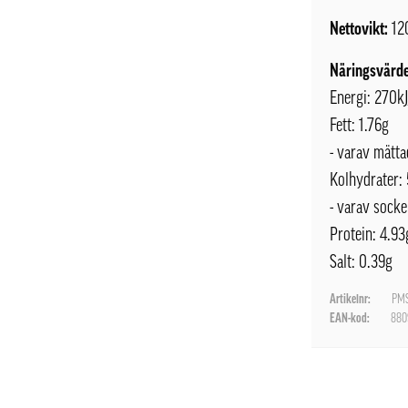
Nettovikt:
12
Näringsvärde
Energi: 270k
Fett: 1.76g
- varav mättad
Kolhydrater:
- varav socke
Protein: 4.93
Salt: 0.39g
Artikelnr:
PMS
EAN-kod:
880