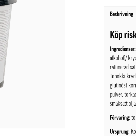
Beskrivning
Köp ris
Ingredienser:
alkohol]/ kry
raffinerad sa
Topokki krydd
glutinöst kor
pulver, torka
smaksatt olj
Förvaring:
to
Ursprung:
Ko