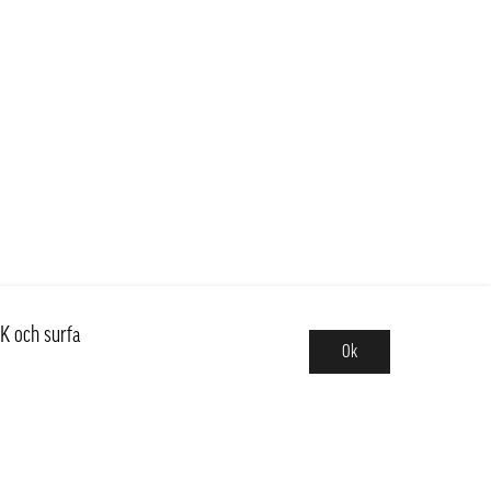
K och surfa
Ok