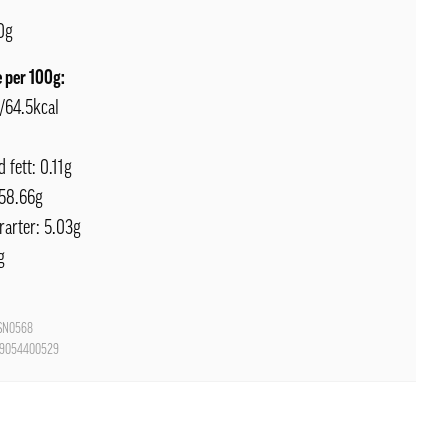
0g
 per 100g:
J/64.5kcal
 fett: 0.11g
 58.66g
rarter: 5.03g
g
N0568
9054400529