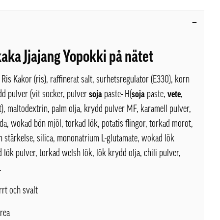
kaka Jjajang Yopokki på nätet
Ris Kakor (ris), raffinerat salt, surhetsregulator (E330), korn
dd pulver (vit socker, pulver
soja
paste- H(
soja
paste,
vete
,
lt), maltodextrin, palm olja, krydd pulver MF, karamell pulver,
a, wokad bön mjöl, torkad lök, potatis flingor, torkad morot,
n stärkelse, silica, mononatrium L-glutamate, wokad lök
d lök pulver, torkad welsh lök, lök krydd olja, chili pulver,
a.
rrt och svalt
rea