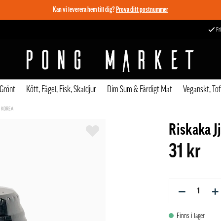
Kan vi leverera hem till dig?
Prova ditt postnummer
Fri
 Grönt
Kött, Fågel, Fisk, Skaldjur
Dim Sum & Färdigt Mat
Veganskt, To
I KOREA
Riskaka J
31 kr
−
+
Finns i lager