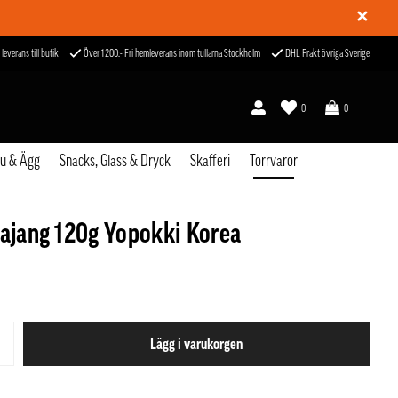
✕
 leverans till butik
Över 1200:- Fri hemleverans inom tullarna Stockholm
DHL Frakt övriga Sverige
0
0
fu & Ägg
Snacks, Glass & Dryck
Skafferi
Torrvaror
jajang 120g Yopokki Korea
Lägg i varukorgen