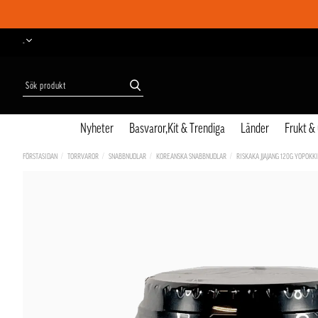
-
Nyheter
Basvaror,Kit & Trendiga
Länder
Frukt &
FÖRSTASIDAN
TORRVAROR
SNABBNUDLAR
KOREANSKA SNABBNUDLAR
RISKAKA JJAJANG 120G YOPOKK