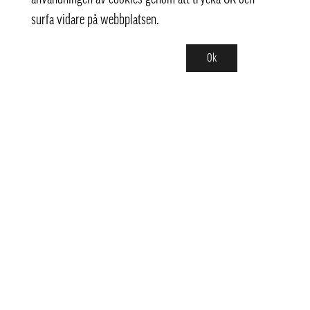
surfa vidare på webbplatsen.
Ok
Kontakt
info@pongmarket.se
Svarvarvägen 12
132 38 Saltsjö-Boo
Pong Market AB
Org.nr 559008-7481