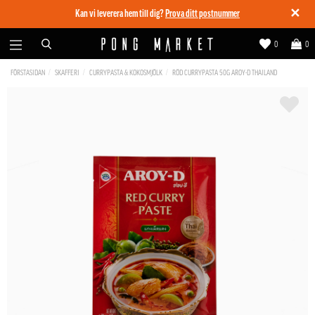
✕
Kan vi leverera hem till dig?
Prova ditt postnummer
0
0
FÖRSTASIDAN
SKAFFERI
CURRYPASTA & KOKOSMJÖLK
RÖD CURRYPASTA 50G AROY-D THAILAND